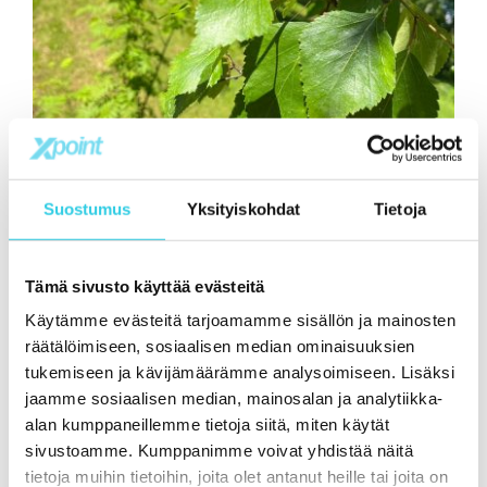
Suostumus
Yksityiskohdat
Tietoja
Xpoint International Oy on kesälomalla
20.7.2026 –
31.7.2026
ja työhön palaamme taas normaalisti
maanantaina
3.8.2026
.
Tämä sivusto käyttää evästeitä
Käytämme evästeitä tarjoamamme sisällön ja mainosten
Toivotamme kaikille asiakkaillemme hyvää ja rentouttavaa
räätälöimiseen, sosiaalisen median ominaisuuksien
kesää.
tukemiseen ja kävijämäärämme analysoimiseen. Lisäksi
jaamme sosiaalisen median, mainosalan ja analytiikka-
Xpoint International Oy on vuonna 2005 perustettu
alan kumppaneillemme tietoja siitä, miten käytät
kansainvälisen hankinnan asiantuntija. Toiminta-
sivustoamme. Kumppanimme voivat yhdistää näitä
ajatuksemme on tuottaa globaalien
tietoja muihin tietoihin, joita olet antanut heille tai joita on