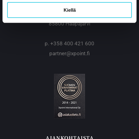
Xpoint International Oy
Kiellä
Kustaa Vaasankatu 2-4
85800 Haapajärvi
p.
+358 400 421 600
partner@xpoint.fi
AJANKOHTAISTA