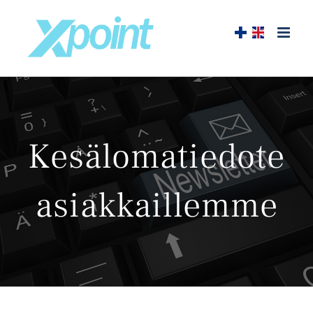
Skip
to
content
Kesälomatiedote
asiakkaillemme