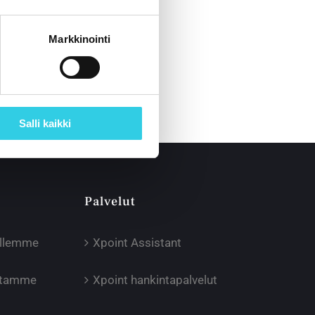
Markkinointi
Salli kaikki
Palvelut
illemme
Xpoint Assistant
oltamme
Xpoint hankintapalvelut