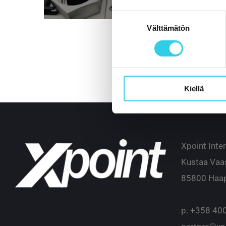
Suostumuksen
Välttämätön
valinta
Kiellä
Xpoint Inte
Kustaa Vaa
85800 Haap
p.
+358 400