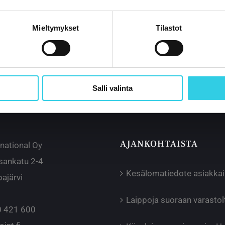
Mieltymykset
Tilastot
Salli valinta
AJANKOHTAISTA
rnational Oy
sankatu 2-4
Kesälomatiedote asiakka
ajärvi
Laippoja suoraan varast
 421 600