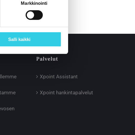
Markkinointi
Salli kaikki
Palvelut
illemme
Xpoint Assistant
oltamme
Xpoint hankintapalvelut
Hevosen