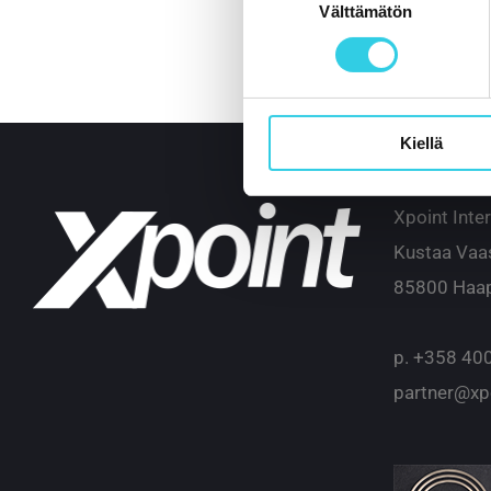
Välttämätön
valinta
Kiellä
Xpoint Inte
Kustaa Vaa
85800 Haap
p.
+358 400
partner@xpo