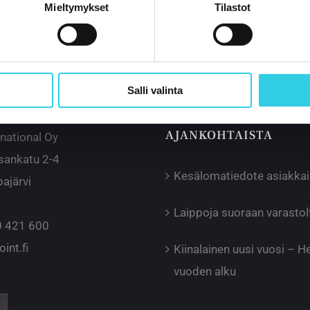
Mieltymykset
Tilastot
Salli valinta
AJANKOHTAISTA
rnational Oy
sankatu 2-4
Kesälomatiedote asiakka
ajärvi
Laippoja suoraan varast
 421 600
int.fi
Kiinalainen uusi vuosi – 
vuoden alku