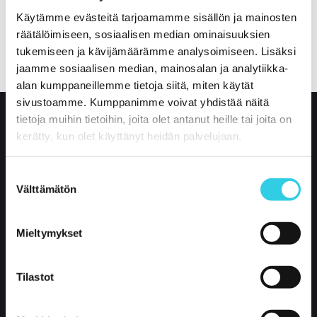
Käytämme evästeitä tarjoamamme sisällön ja mainosten
räätälöimiseen, sosiaalisen median ominaisuuksien
tukemiseen ja kävijämäärämme analysoimiseen. Lisäksi
jaamme sosiaalisen median, mainosalan ja analytiikka-
alan kumppaneillemme tietoja siitä, miten käytät
sivustoamme. Kumppanimme voivat yhdistää näitä
tietoja muihin tietoihin, joita olet antanut heille tai joita on
kerätty, kun olet käyttänyt heidän palvelujaan.
Suostumuksen
Välttämätön
valinta
Mieltymykset
Xpoint International Oy
Tilastot
Kustaa Vaasankatu 2-4
85800 Haapajärvi