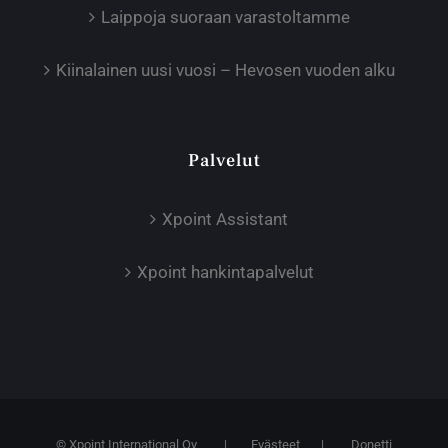
Laippoja suoraan varastoltamme
Kiinalainen uusi vuosi – Hevosen vuoden alku
Palvelut
Xpoint Assistant
Xpoint hankintapalvelut
© Xpoint International Oy
|
Evästeet
|
Donetti