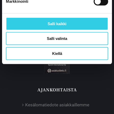
Markkinointi
p.
+358 400 421 600
partner@xpoint.fi
Salli kaikki
Salli valinta
Kiellä
AJANKOHTAISTA
Kesälomatiedote asiakkaillemme