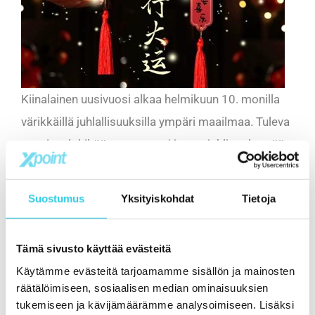
Kiinalainen uusivuosi alkaa helmikuun 10. monilla
värikkäillä juhlallisuuksilla ympäri maailmaa. Tuleva
vuosi on lohikäärmeen vuosi ja sen juhlinta kestää
aina helmikuun loppupuolelle asti.
Suostumus
Yksityiskohdat
Tietoja
Pyydämmekin nyt kaikkia asiakkaitamme
huomioimaan nämä juhlallisuudet ja niiden
mahdolliset vaikutuksen tuotteiden
Tämä sivusto käyttää evästeitä
valmistumisaikailuihin ja toimituksiin.
Käytämme evästeitä tarjoamamme sisällön ja mainosten
räätälöimiseen, sosiaalisen median ominaisuuksien
tukemiseen ja kävijämäärämme analysoimiseen. Lisäksi
Toivotamme lohikäärmeen vuoden tervetulleeksi ja