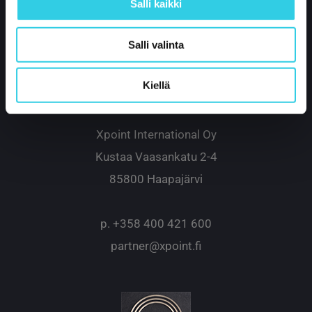
Salli kaikki
Salli valinta
Kiellä
Xpoint International Oy
Kustaa Vaasankatu 2-4
85800 Haapajärvi
p.
+358 400 421 600
partner@xpoint.fi