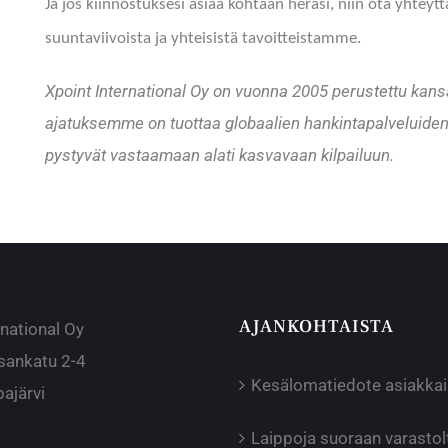
Ja jos kiinnostuksesi asiaa kohtaan heräsi, niin ota yhteyt
suuntaviivoista ja yhteisistä tavoitteistamme.
Xpoint International Oy on vuonna 2005 perustettu kans
ajatuksemme on tuottaa globaalien hankintapalveluiden
pystyvät vastaamaan alati kasvavaan kilpailuun.
AJANKOHTAISTA
rnational Oy
sankatu 2-4
Kesälomatiedote asiakka
ajärvi
Laippoja suoraan varast