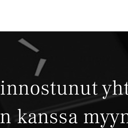
iinnostunut yht
n kanssa myyn