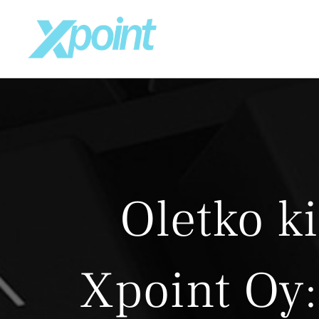
Skip
to
content
Oletko k
Xpoint Oy: