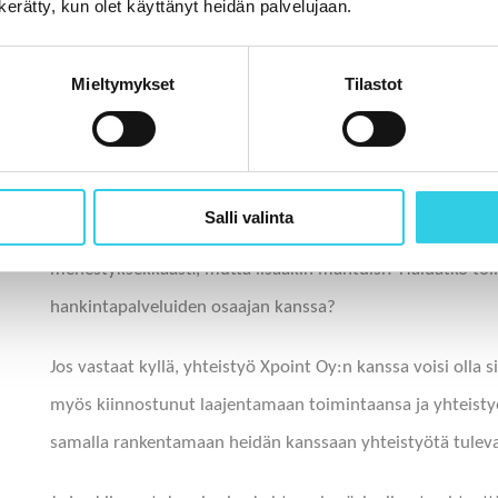
n kerätty, kun olet käyttänyt heidän palvelujaan.
Mieltymykset
Tilastot
Onko sinulla oma yritys ja asiakkaasi ovat valmistavassa 
Salli valinta
tuotevalikoimaasi teknisen myynnin alalla? Onko sinun yrit
menestyksekkäästi, mutta lisääkin mahtuisi? Haluatko toi
hankintapalveluiden osaajan kanssa?
Jos vastaat kyllä, yhteistyö Xpoint Oy:n kanssa voisi olla s
myös kiinnostunut laajentamaan toimintaansa ja yhteistyöt
samalla rankentamaan heidän kanssaan yhteistyötä tulev