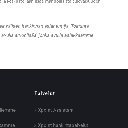
tä ja keskustellaan lisää mahdollisista tulevaisuuden
ainvälisen hankinnan asiantuntija. Toiminta-
 avulla arvonlisää, jonka avulla asiakkaamme
Palvelut
illemme
Xpoint Assistant
oltamme
Xpoint hankintapalvelut