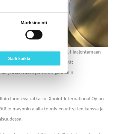
Markkinointi
teollisuudessa? Oletko kiinnostunut laajentamaan
Salli kaikki
ykselläsi jo tuotteita, jotka myyvät
mia yhteistyössä johtavan globaalin
illoin luonteva ratkaisu. Xpoint International Oy on
ä jo myynnin alalla toimivien yritysten kanssa ja
aisuudessa.