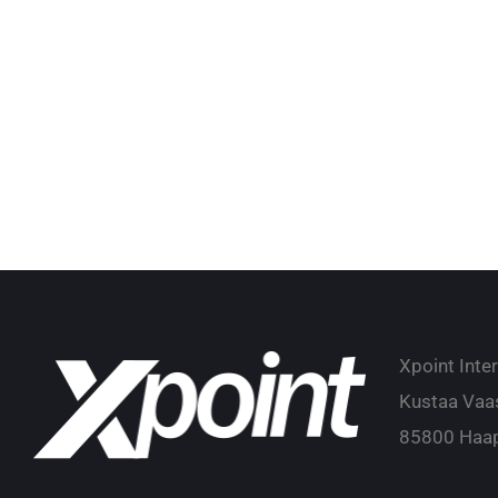
Xpoint Inte
Kustaa Vaa
85800 Haap