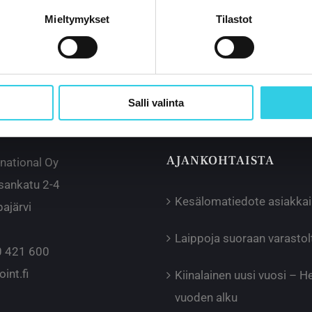
Mieltymykset
Tilastot
Salli valinta
AJANKOHTAISTA
rnational Oy
sankatu 2-4
Kesälomatiedote asiakka
ajärvi
Laippoja suoraan varast
 421 600
int.fi
Kiinalainen uusi vuosi – 
vuoden alku