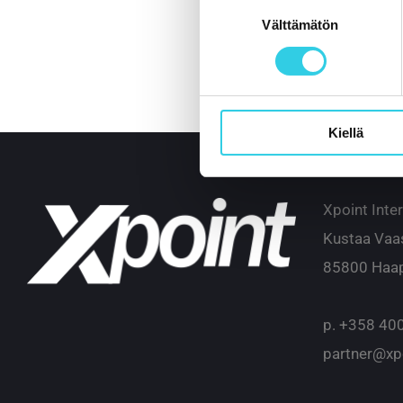
Suostumuksen
Välttämätön
valinta
Kiellä
Xpoint Inte
Kustaa Vaa
85800 Haap
p.
+358 400
partner@xpo