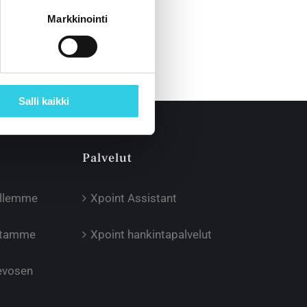
Markkinointi
Salli kaikki
Palvelut
illemme
Xpoint Assistant
oltamme
Xpoint hankintapalvelut
Hevosen