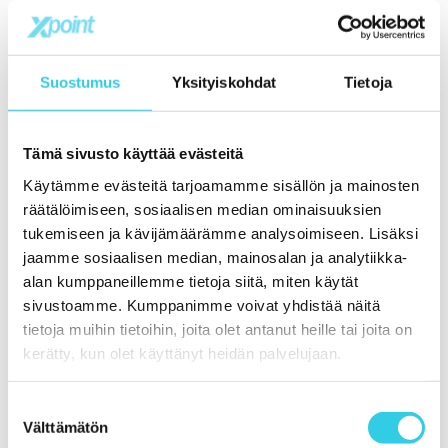
Haluamme kiittää asiakkaitamme,
yhteistyökumppaneitamme ja koko tiimiämme
luottamuksesta ja tuesta vuosien varrella. Ilman
Suostumus
Yksityiskohdat
Tietoja
teitä tämä ei olisi ollut mahdollista.
Tämä sivusto käyttää evästeitä
Katseemme on vahvasti tulevaisuudessa ja
Käytämme evästeitä tarjoamamme sisällön ja mainosten
haluamme edelleen kehittää kansainvälistä
räätälöimiseen, sosiaalisen median ominaisuuksien
hankintaa asiakkaittemme ja toimittajiemme
tukemiseen ja kävijämäärämme analysoimiseen. Lisäksi
jaamme sosiaalisen median, mainosalan ja analytiikka-
kanssa. Mutta toki näin juhlapäivänämme
alan kumppaneillemme tietoja siitä, miten käytät
pysähdymme hetkeksi muistelemaan mennyttä ja
sivustoamme. Kumppanimme voivat yhdistää näitä
kiittämään kaikkia, jotka ovat olleet mukana
tietoja muihin tietoihin, joita olet antanut heille tai joita on
kerätty, kun olet käyttänyt heidän palvelujaan.
matkallamme.
Hetki juhlitaan, mutta tästä on hyvä jatkaa kohti
Suostumuksen
Välttämätön
valinta
tulevia vuosikymmeniä.