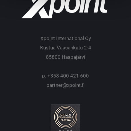
Xpoint International Oy
Kustaa Vaasankatu 2-4
85800 Haapajärvi
p.
+358 400 421 600
partner@xpoint.fi