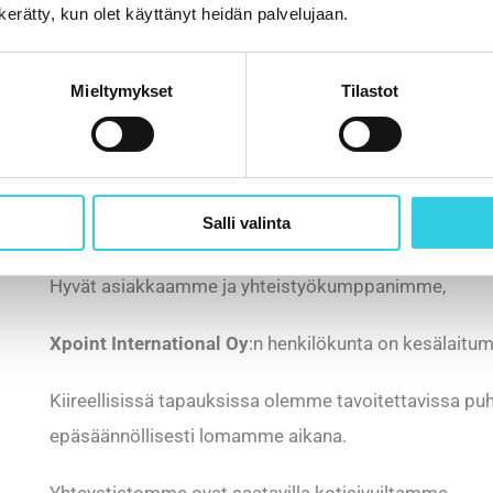
n kerätty, kun olet käyttänyt heidän palvelujaan.
Mieltymykset
Tilastot
Salli valinta
Hyvät asiakkaamme ja yhteistyökumppanimme,
Xpoint International Oy
:n henkilökunta on kesälaitumi
Kiireellisissä tapauksissa olemme tavoitettavissa 
epäsäännöllisesti lomamme aikana.