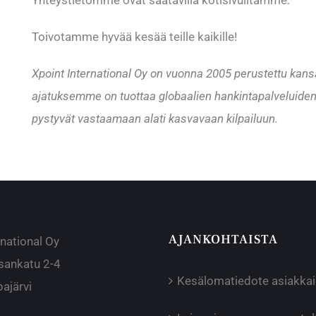
Yhteystietomme ovat saatavilla kotisivuiltamme.
Toivotamme hyvää kesää teille kaikille!
Xpoint International Oy on vuonna 2005 perustettu kans
ajatuksemme on tuottaa globaalien hankintapalveluiden
pystyvät vastaamaan alati kasvavaan kilpailuun.
AJANKOHTAISTA
rnational Oy
sankatu 2-4
Kesälomatiedote asiakka
ajärvi