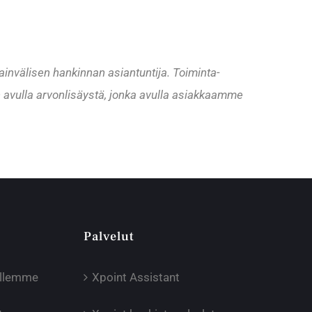
ainvälisen hankinnan asiantuntija. Toiminta-
 avulla arvonlisäystä, jonka avulla asiakkaamme
Palvelut
illemme
Xpoint Assistant