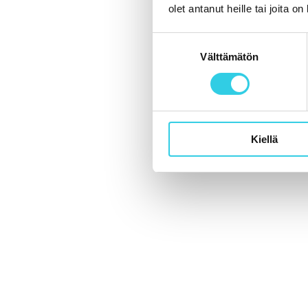
olet antanut heille tai joita o
Suostumuksen
Välttämätön
valinta
Kiellä