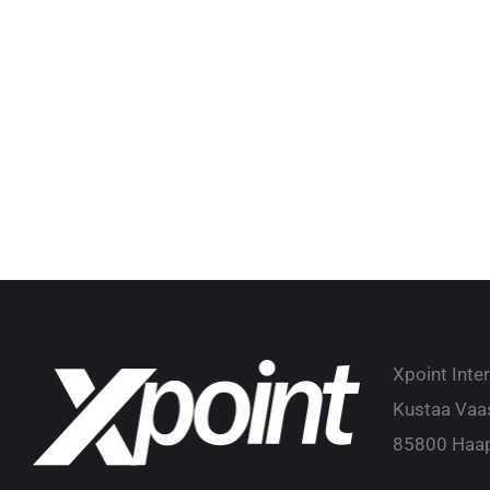
Xpoint Inte
Kustaa Vaa
85800 Haap