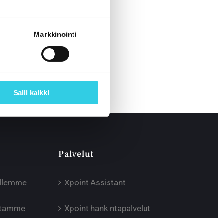
Markkinointi
Salli kaikki
Palvelut
illemme
Xpoint Assistant
oltamme
Xpoint hankintapalvelut