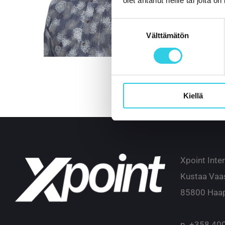
olet antanut heille tai joita o
Suostumuksen
Välttämätön
valinta
Kiellä
Xpoint Inte
Kustaa Vaa
85800 Haap
p.
+358 400