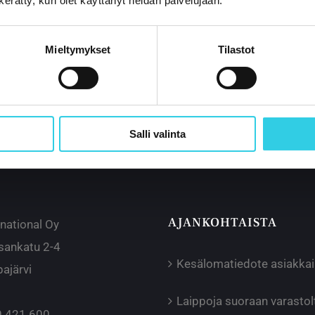
n kerätty, kun olet käyttänyt heidän palvelujaan.
Mieltymykset
Tilastot
Salli valinta
AJANKOHTAISTA
rnational Oy
sankatu 2-4
Kesälomatiedote asiakka
ajärvi
Laippoja suoraan varast
 421 600