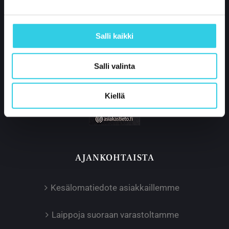
p.
+358 400 421 600
partner@xpoint.fi
Salli kaikki
Salli valinta
Kiellä
AJANKOHTAISTA
Kesälomatiedote asiakkaillemme
Laippoja suoraan varastoltamme