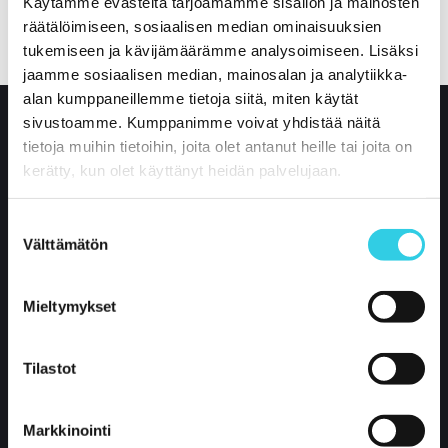
Käytämme evästeitä tarjoamamme sisällön ja mainosten
räätälöimiseen, sosiaalisen median ominaisuuksien
tukemiseen ja kävijämäärämme analysoimiseen. Lisäksi
jaamme sosiaalisen median, mainosalan ja analytiikka-
alan kumppaneillemme tietoja siitä, miten käytät
sivustoamme. Kumppanimme voivat yhdistää näitä
tietoja muihin tietoihin, joita olet antanut heille tai joita on
kerätty, kun olet käyttänyt heidän palvelujaan.
Suostumuksen
Välttämätön
valinta
Mieltymykset
Xpoint International Oy
Kustaa Vaasankatu 2-4
Tilastot
85800 Haapajärvi
Markkinointi